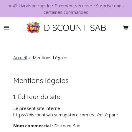
⭐ 🎁 Livraison rapide • Paiement sécurisé • Surprise dans
Passer
certaines commandes
au
contenu
DISCOUNT SAB
principal
Accueil
»
Mentions Légales
Mentions légales
1. Éditeur du site
Le présent site interne
https://discountsab.sumupstore.com est édité par :
Nom commercial :
Discount Sab