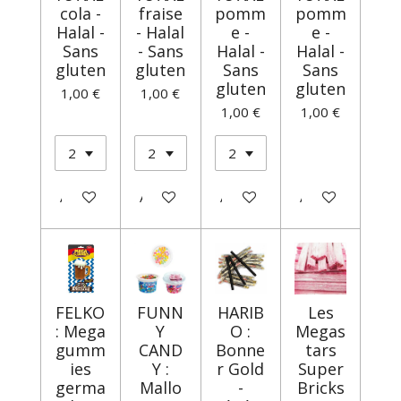
cola -
fraise
pomm
pomm
Halal -
- Halal
e -
e -
Sans
- Sans
Halal -
Halal -
gluten
gluten
Sans
Sans
gluten
gluten
1,00 €
1,00 €
1,00 €
1,00 €
Ajouter au panier
Ajouter au panier
Ajouter au panier
Ajouter au panie
FELKO
FUNN
HARIB
Les
: Mega
Y
O :
Megas
gumm
CAND
Bonne
tars
ies
Y :
r Gold
Super
germa
Mallo
-
Bricks