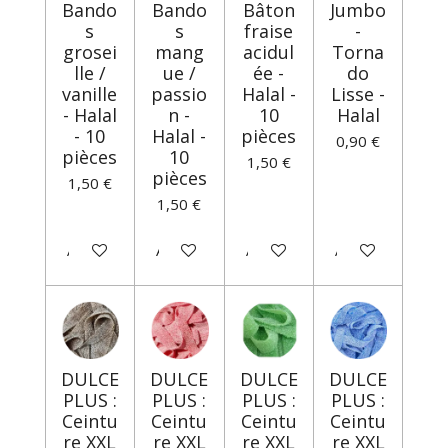
Bando
Bando
Bâton
Jumbo
s
s
fraise
-
grosei
mang
acidul
Torna
lle /
ue /
ée -
do
vanille
passio
Halal -
Lisse -
- Halal
n -
10
Halal
- 10
Halal -
pièces
0,90 €
pièces
10
1,50 €
pièces
1,50 €
1,50 €
Ajouter au panier
Ajouter au panier
Ajouter au panier
Ajouter au panie
DULCE
DULCE
DULCE
DULCE
PLUS :
PLUS :
PLUS :
PLUS :
Ceintu
Ceintu
Ceintu
Ceintu
re XXL
re XXL
re XXL
re XXL