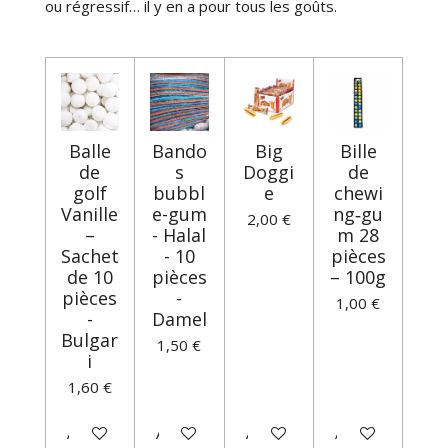
ou régressif… il y en a pour tous les goûts.
Balle
Bando
Big
Bille
de
s
Doggi
de
golf
bubbl
e
chewi
Vanille
e-gum
ng‑gu
2,00 €
–
- Halal
m 28
Sachet
- 10
pièces
de 10
pièces
– 100g
pièces
-
1,00 €
-
Damel
Bulgar
1,50 €
i
1,60 €
Ajouter au panier
Ajouter au panier
Ajouter au panier
Ajouter au panie