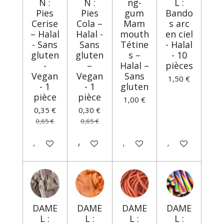
N :
N :
ng-
L :
Pies
Pies
gum
Bando
Cerise
Cola –
Mam
s arc
– Halal
Halal -
mouth
en ciel
- Sans
Sans
Tétine
- Halal
gluten
gluten
s –
- 10
-
–
Halal –
pièces
Vegan
Vegan
Sans
1,50 €
- 1
- 1
gluten
pièce
pièce
1,00 €
0,35 €
0,30 €
0,65 €
0,65 €
Ajouter au panier
Ajouter au panier
Ajouter au panier
Ajouter au panie
DAME
DAME
DAME
DAME
L :
L :
L :
L :