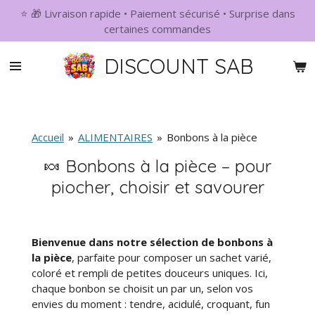
⭐ 🎁 Livraison rapide • Paiement sécurisé • Surprise dans
Passer
certaines commandes
au
contenu
DISCOUNT SAB
principal
Accueil
»
ALIMENTAIRES
»
Bonbons à la pièce
🍬 Bonbons à la pièce – pour
piocher, choisir et savourer
Bienvenue dans notre sélection de bonbons à
la pièce
, parfaite pour composer un sachet varié,
coloré et rempli de petites douceurs uniques. Ici,
chaque bonbon se choisit un par un, selon vos
envies du moment : tendre, acidulé, croquant, fun