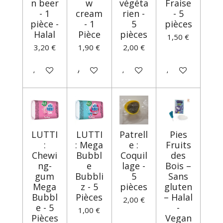
n beer
w
végéta
Fraise
- 1
cream
rien -
- 5
pièce -
- 1
5
pièces
Halal
Pièce
pièces
1,50 €
3,20 €
1,90 €
2,00 €
Ajouter au panier
Ajouter au panier
Ajouter au panier
Ajouter au panie
LUTTI
LUTTI
Patrell
Pies
:
: Mega
e :
Fruits
Chewi
Bubbl
Coquil
des
ng-
e
lage -
Bois –
gum
Bubbli
5
Sans
Mega
z - 5
pièces
gluten
Bubbl
Pièces
– Halal
2,00 €
e - 5
-
1,00 €
Pièces
Vegan