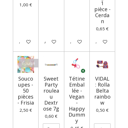
1
1,00 €
pièce -
Cerda
n
0,65 €
Ajouter au panier
Ajouter au panier
Ajouter au panier
Ajouter au panie
Épuisé
Souco
Sweet
Tétine
VIDAL
upes -
Party
Embal
: Rolla
50
roulea
lée -
Belta
pièces
u
Vegan
rainbo
- Frisia
Dextr
-
w
ose 7g
Happy
2,50 €
0,50 €
Dumm
0,60 €
y
0,45 €