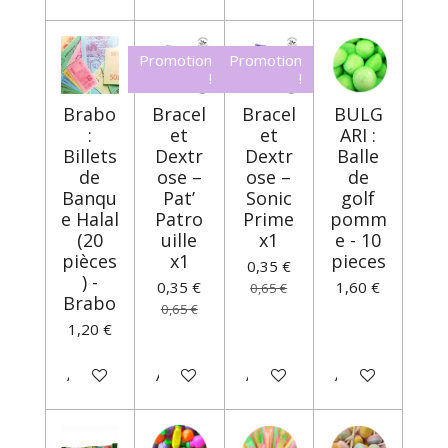
Promotion
Promotion
!
!
Brabo
Bracel
Bracel
BULG
:
et
et
ARI :
Billets
Dextr
Dextr
Balle
de
ose –
ose –
de
Banqu
Pat’
Sonic
golf
e Halal
Patro
Prime
pomm
(20
uille
x1
e - 10
pièces
x1
pieces
0,35 €
) -
0,35 €
1,60 €
0,65 €
Brabo
0,65 €
1,20 €
Ajouter au panier
Ajouter au panier
Ajouter au panier
Ajouter au panie