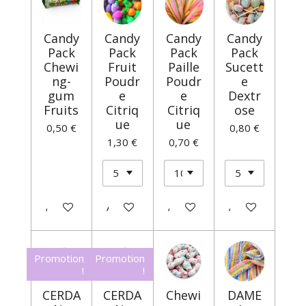
Candy
Candy
Candy
Candy
Pack
Pack
Pack
Pack
Chewi
Fruit
Paille
Sucett
ng-
Poudr
Poudr
e
gum
e
e
Dextr
Fruits
Citriq
Citriq
ose
ue
ue
0,50 €
0,80 €
1,30 €
0,70 €
Ajouter au panier
Ajouter au panier
Ajouter au panier
Ajouter au panie
Promotion
Promotion
!
!
CERDA
CERDA
Chewi
DAME