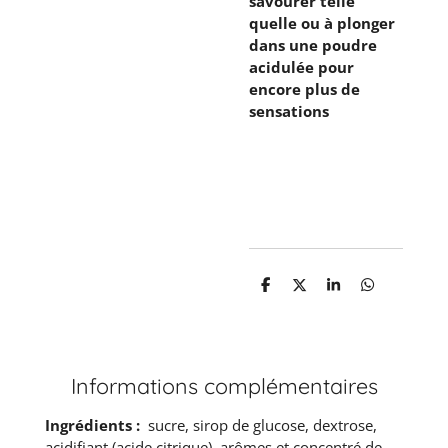
savourer telle
quelle ou à plonger
dans une poudre
acidulée pour
encore plus de
sensations
P
P
P
P
a
a
a
a
r
r
r
r
t
t
t
t
a
a
a
a
g
g
g
g
e
e
e
e
Informations complémentaires
r
r
r
r
Ingrédients :
sucre, sirop de glucose, dextrose,
acidifiant (acide citrique), arômes et concentré de