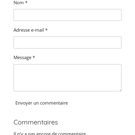
t
Nom *
l
i
'
o
é
n
v
a
:
Adresse e-mail *
l
0
u
é
a
t
t
o
i
Message *
i
o
l
n
e
Envoyer un commentaire
Commentaires
Il n'y a pas encore de commentaire.