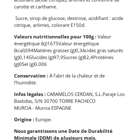
carotte et carthame.
Sucre, sirop de glucose, dextrose, acidifiant : acide
citrique, arômes, colorant E150d.
Valeurs nutritionnelles pour 100g :
Valeur
énergétique (kJ)1675Valeur énergétique
(kcal)394Matières grasses (g)0,3Acides gras saturés
(g)0,14Glucides (g)97,9Sucres (g)82,4Protéines
(g)0Sel (g)0.006
Conservation :
À l’abri de la chaleur et de
l’humidité.
Infos légales :
CARAMELOS CERDAN, S.L.Paraje Los
Bastidas, S/N 30700 TORRE PACHECO
MURCIA - Murcia ESPAGNE
Origine :
Europe.
Nous garantissons une Date de Durabilité
Minimale (DDM) de plusieurs mois.