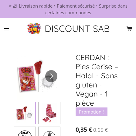
⭐ 🎁 Livraison rapide • Paiement sécurisé • Surprise dans
Passer
certaines commandes
au
contenu
DISCOUNT SAB
principal
CERDAN :
Pies Cerise –
Halal - Sans
gluten -
Vegan - 1
pièce
Promotion !
0,35 €
0,65 €