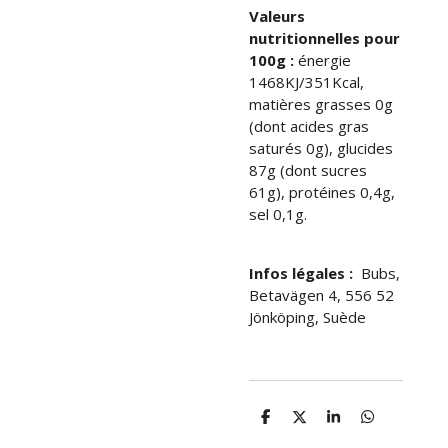
Valeurs
nutritionnelles pour
100g :
énergie
1468KJ/351Kcal,
matières grasses 0g
(dont acides gras
saturés 0g), glucides
87g (dont sucres
61g), protéines 0,4g,
sel 0,1g.
Infos légales :
Bubs,
Betavägen 4, 556 52
Jönköping, Suède
P
P
P
P
a
a
a
a