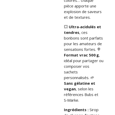
colorés… chaque
pièce apporte une
explosion de saveurs
et de textures.
💥
Ultra‑acidulés et
tendres
, ces
bonbons sont parfaits
pour les amateurs de
sensations fortes. 🍭
Format vrac 500 g
,
idéal pour partager ou
composer vos
sachets
personnalisés. 🌱
Sans gélatine et
vegan
, selon les
références Bubs et
S‑Märke.
Ingrédients :
Sirop