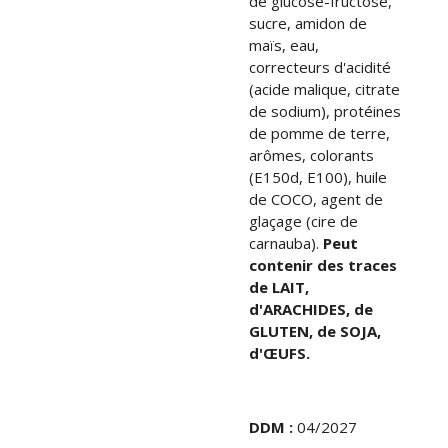
de glucose-fructose,
sucre, amidon de
maïs, eau,
correcteurs d'acidité
(acide malique, citrate
de sodium), protéines
de pomme de terre,
arômes, colorants
(E150d, E100), huile
de COCO, agent de
glaçage (cire de
carnauba).
Peut
contenir des traces
de LAIT,
d'ARACHIDES, de
GLUTEN, de SOJA,
d'ŒUFS.
DDM :
04/2027