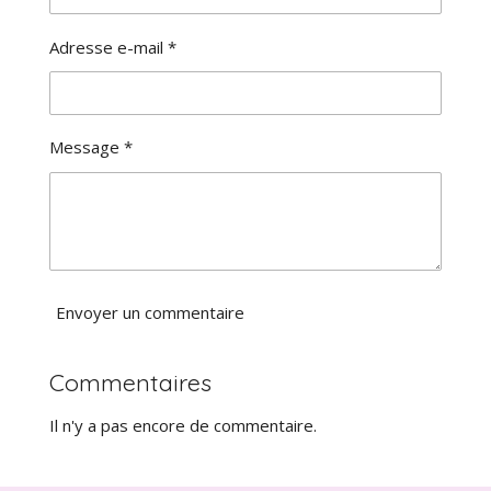
o
é
n
v
Adresse e-mail *
a
:
l
0
u
é
a
t
Message *
t
o
i
i
o
l
n
e
Envoyer un commentaire
Commentaires
Il n'y a pas encore de commentaire.