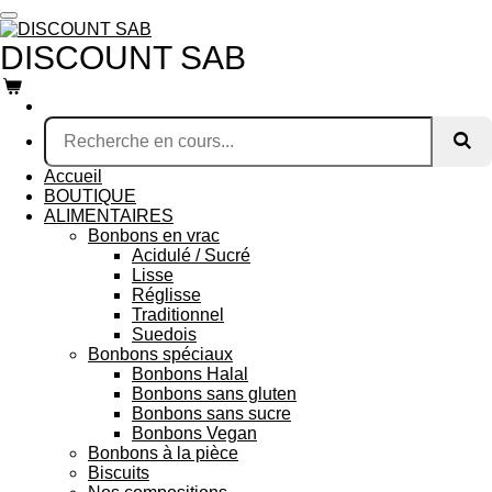
Passer
au
DISCOUNT SAB
contenu
principal
Accueil
BOUTIQUE
ALIMENTAIRES
Bonbons en vrac
Acidulé / Sucré
Lisse
Réglisse
Traditionnel
Suedois
Bonbons spéciaux
Bonbons Halal
Bonbons sans gluten
Bonbons sans sucre
Bonbons Vegan
Bonbons à la pièce
Biscuits