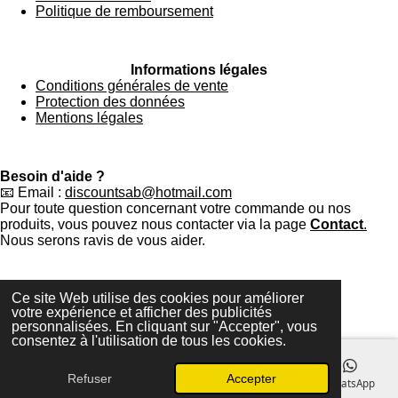
Politique de remboursement
Informations légales
Conditions générales de vente
Protection des données
Mentions légales
Besoin d'aide ?
📧 Email :
discountsab@hotmail.com
Pour toute question concernant votre commande ou nos
produits, vous pouvez nous contacter via la page
Contact
.
Nous serons ravis de vous aider.
Ce site Web utilise des cookies pour améliorer
© Discount Sab– Tous droits réservés
votre expérience et afficher des publicités
©
2026 Discount Sab
personnalisées. En cliquant sur "Accepter", vous
Propulsé par
Webador
consentez à l'utilisation de tous les cookies.
Refuser
Accepter
E-mail
Téléphone
Carte
Facebook
WhatsApp