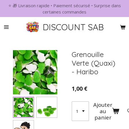
⭐ 🎁 Livraison rapide • Paiement sécurisé • Surprise dans
Passer
certaines commandes
au
contenu
DISCOUNT SAB
principal
Grenouille
Verte (Quaxi)
- Haribo
1,00 €
Ajouter
au
panier