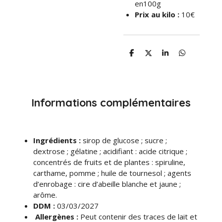
en100g
Prix au kilo :
10€
P
P
P
P
a
a
a
a
r
r
r
r
t
t
t
t
a
a
a
a
g
g
g
g
e
e
e
e
Informations complémentaires
r
r
r
r
Ingrédients
:
sirop de glucose ; sucre ;
dextrose ; gélatine ; acidifiant : acide citrique ;
concentrés de fruits et de plantes : spiruline,
carthame, pomme ; huile de tournesol ; agents
d’enrobage : cire d’abeille blanche et jaune ;
arôme.
DDM :
03/03/2027
Allergènes :
Peut contenir des traces de lait et