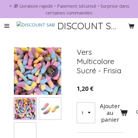
⭐ 🎁 Livraison rapide • Paiement sécurisé • Surprise dans
Passer
certaines commandes
au
contenu
DISCOUNT SAB
principal
Vers
Multicolore
Sucré - Frisia
1,20 €
Ajouter
au
panier