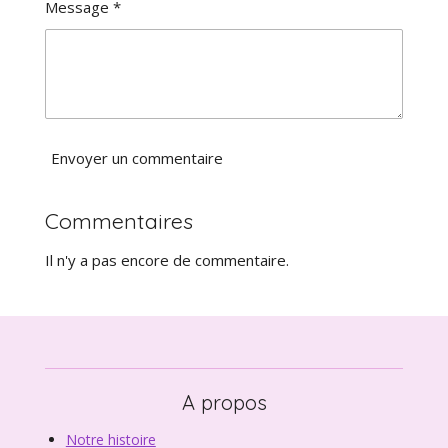
i
Message *
i
o
l
n
e
Envoyer un commentaire
Commentaires
Il n'y a pas encore de commentaire.
A propos
Notre histoire