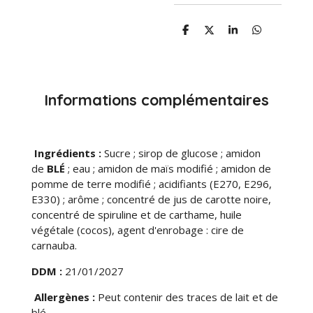
P
P
P
P
a
a
a
a
r
r
r
r
t
t
t
t
a
a
a
a
g
g
g
g
e
e
e
e
Informations complémentaires
r
r
r
r
Ingrédients :
Sucre ; sirop de glucose ; amidon
de
BLÉ
; eau ; amidon de maïs modifié ; amidon de
pomme de terre modifié ; acidifiants (E270, E296,
E330) ; arôme ; concentré de jus de carotte noire,
concentré de spiruline et de carthame, huile
végétale (cocos), agent d'enrobage : cire de
carnauba.
DDM :
21/01/2027
Allergènes :
Peut contenir des traces de lait et de
blé.