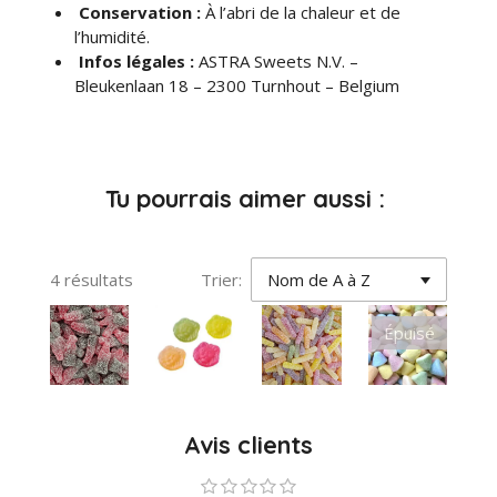
Conservation :
À l’abri de la chaleur et de
l’humidité.
Infos légales :
ASTRA Sweets N.V. –
Bleukenlaan 18 – 2300 Turnhout – Belgium
Tu pourrais aimer aussi :
4 résultats
Trier:
Épuisé
Avis clients
1
2
3
4
5
E
É