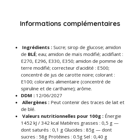
r
r
r
r
t
t
t
t
a
a
a
a
g
g
g
g
e
e
e
e
Informations complémentaires
r
r
r
r
Ingrédients :
Sucre; sirop de glucose; amidon
de
BLÉ
; eau; amidon de maïs modifié; acidifiant :
E270, E296, E330, E350; amidon de pomme de
terre modifié; correcteur d'acidité : E500;
concentré de jus de carotte noire; colorant :
E100; colorants alimentaire (concentré de
spiruline et de carthame); arôme.
DDM :
12/06/2027
Allergènes :
Peut contenir des traces de lait et
de blé.
Valeurs nutritionnelles pour 100g :
Énergie
1452 kJ / 342 kcal Matières grasses : 0,5 g —
dont saturés : 0,1 g Glucides : 85g — dont
sucres : 58g Protéines : 0.5g Sel : 0,40 g