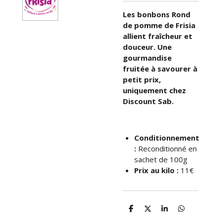
Les bonbons Rond
de pomme de Frisia
allient fraîcheur et
douceur. Une
gourmandise
fruitée à savourer à
petit prix,
uniquement chez
Discount Sab.
Conditionnement
:
Reconditionné en
sachet de 100g
Prix au kilo :
11€
P
P
P
P
a
a
a
a