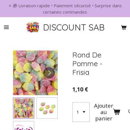
⭐ 🎁 Livraison rapide • Paiement sécurisé • Surprise dans
Passer
certaines commandes
au
contenu
DISCOUNT SAB
principal
Rond De
Pomme -
Frisia
1,10 €
Ajouter
au
panier