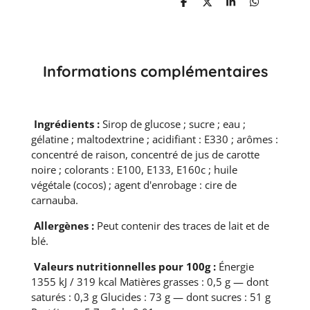
P
P
P
P
a
a
a
a
r
r
r
r
t
t
t
t
a
a
a
a
g
g
g
g
e
e
e
e
Informations complémentaires
r
r
r
r
Ingrédients :
Sirop de glucose ; sucre ; eau ;
gélatine ; maltodextrine ; acidifiant : E330 ; arômes :
concentré de raison, concentré de jus de carotte
noire ; colorants : E100, E133, E160c ; huile
végétale (cocos) ; agent d'enrobage : cire de
carnauba.
Allergènes :
Peut contenir des traces de lait et de
blé.
Valeurs nutritionnelles pour 100g :
Énergie
1355 kJ / 319 kcal Matières grasses : 0,5 g — dont
saturés : 0,3 g Glucides : 73 g — dont sucres : 51 g