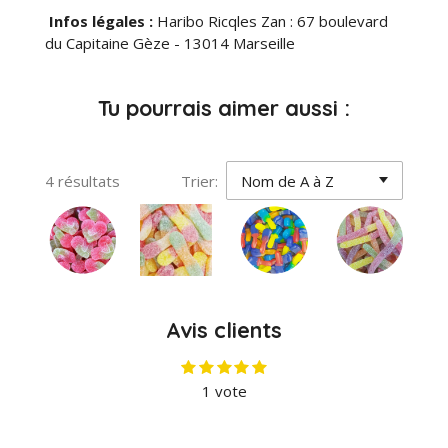
Infos légales :
Haribo Ricqles Zan : 67 boulevard
du Capitaine Gèze - 13014 Marseille
Tu pourrais aimer aussi :
4 résultats
Trier:
Avis clients
1
2
3
4
5
E
É
é
é
é
é
é
n
v
1 vote
t
t
t
t
t
v
a
o
o
o
o
o
o
i
i
i
i
i
l
l
l
l
l
l
y