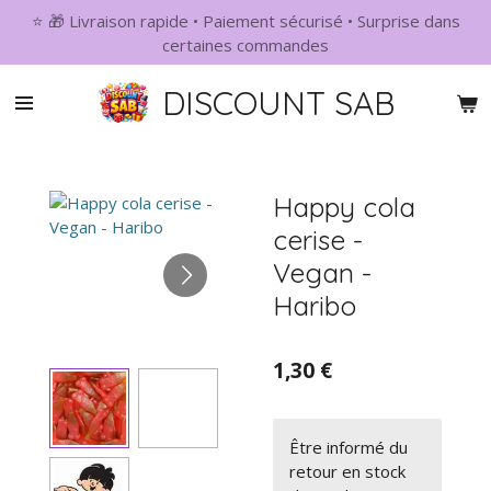
⭐ 🎁 Livraison rapide • Paiement sécurisé • Surprise dans
Passer
certaines commandes
au
contenu
DISCOUNT SAB
principal
Happy cola
cerise -
Vegan -
Haribo
1,30 €
Être informé du
retour en stock