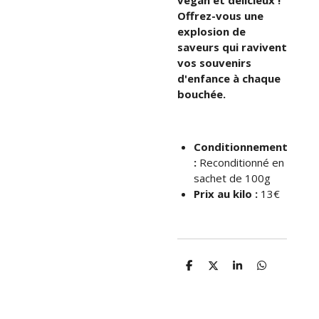
vegan et délicieux !
Offrez-vous une
explosion de
saveurs qui ravivent
vos souvenirs
d'enfance à chaque
bouchée.
Conditionnement
:
Reconditionné en
sachet de 100g
Prix au kilo :
13€
P
P
P
P
a
a
a
a
r
r
r
r
t
t
t
t
a
a
a
a