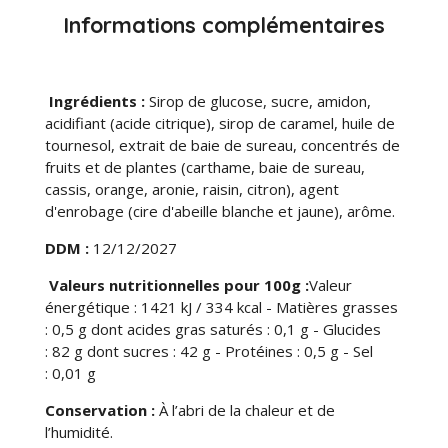
g
g
g
g
e
e
e
e
Informations complémentaires
r
r
r
r
Ingrédients :
Sirop de glucose, sucre, amidon,
acidifiant (acide citrique), sirop de caramel, huile de
tournesol, extrait de baie de sureau, concentrés de
fruits et de plantes (carthame, baie de sureau,
cassis, orange, aronie, raisin, citron), agent
d'enrobage (cire d'abeille blanche et jaune), arôme.
DDM :
12/12/2027
Valeurs nutritionnelles pour 100g :
Valeur
énergétique : 1421 kJ / 334 kcal - Matières grasses
: 0,5 g dont acides gras saturés : 0,1 g - Glucides
: 82 g dont sucres : 42 g - Protéines : 0,5 g - Sel
: 0,01 g
Conservation :
À l’abri de la chaleur et de
l’humidité.