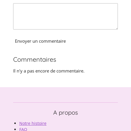
o
l
n
e
Envoyer un commentaire
Commentaires
Il n'y a pas encore de commentaire.
A propos
Notre histoire
FAQ