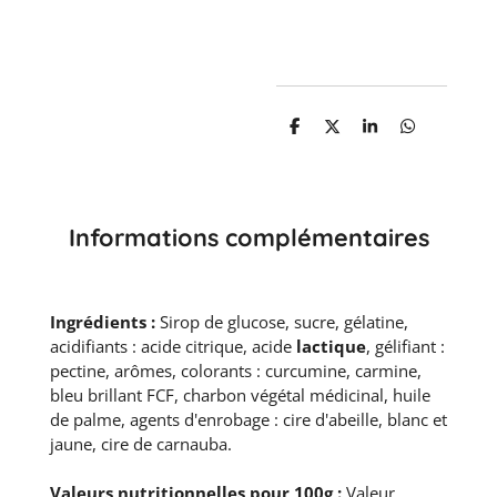
P
P
P
P
a
a
a
a
r
r
r
r
t
t
t
t
a
a
a
a
g
g
g
g
e
e
e
e
Informations complémentaires
r
r
r
r
Ingrédients :
Sirop de glucose, sucre, gélatine,
acidifiants : acide citrique, acide
lactique
, gélifiant :
pectine, arômes, colorants : curcumine, carmine,
bleu brillant FCF, charbon végétal médicinal, huile
de palme, agents d'enrobage : cire d'abeille, blanc et
jaune, cire de carnauba.
Valeurs nutritionnelles pour 100g :
Valeur