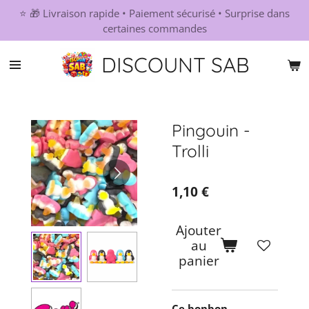
⭐ 🎁 Livraison rapide • Paiement sécurisé • Surprise dans
Passer
certaines commandes
au
contenu
DISCOUNT SAB
principal
Pingouin -
Trolli
1,10 €
Ajouter
au
panier
Ce bonbon