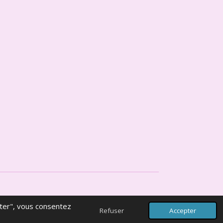
pter", vous consentez
Propulsé par
Webador
Refuser
Accepter