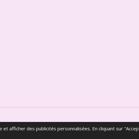
 et afficher des publicités personnalisées. En cliquant sur "Acce