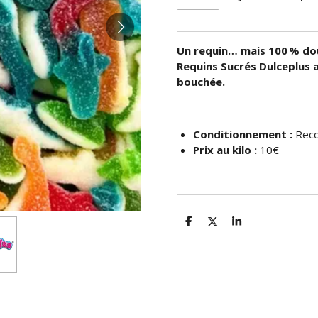
Un requin… mais 100 % douc
Requins Sucrés Dulceplus 
bouchée.
Conditionnement :
Reco
Prix au kilo :
10€
P
P
P
a
a
a
r
r
r
t
t
t
a
a
a
g
g
g
e
e
e
r
r
r