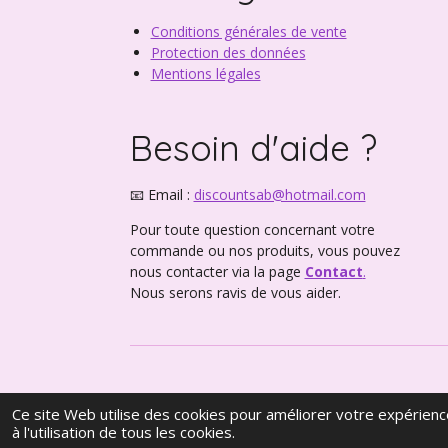
Conditions générales de vente
Protection des données
Mentions légales
Besoin d'aide ?
📧 Email :
discountsab@hotmail.com
Pour toute question concernant votre
commande ou nos produits, vous pouvez
nous contacter via la page
Contact
.
Nous serons ravis de vous aider.
© Discount Sab– Tous droits réservés
Ce site Web utilise des cookies pour améliorer votre expérience
©
2026 Discount Sab
à l'utilisation de tous les cookies.