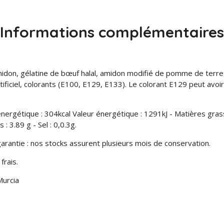
Informations complémentaires
midon, gélatine de bœuf halal, amidon modifié de pomme de terre,
ficiel, colorants (E100, E129, E133). Le colorant E129 peut avoir d
énergétique : 304kcal Valeur énergétique : 1291kJ -
Matières grass
s : 3.89 g -
Sel : 0,0.3g.
arantie : nos stocks assurent plusieurs mois de conservation.
frais.
Murcia