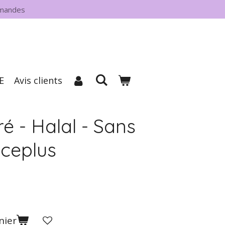
mmandes
E
Avis clients
é - Halal - Sans
lceplus
nier