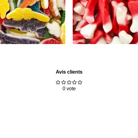
Avis clients
1
2
3
4
5
E
é
é
é
é
é
n
0 vote
t
t
t
t
t
v
o
o
o
o
o
o
i
i
i
i
i
y
l
l
l
l
l
e
e
e
e
e
e
r
s
s
s
s
l
'
é
v