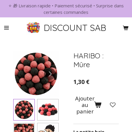
⭐ 🎁 Livraison rapide • Paiement sécurisé • Surprise dans
Passer
certaines commandes
au
contenu
DISCOUNT SAB
principal
HARIBO :
Mûre
1,30 €
Ajouter
au
panier
La petite baie