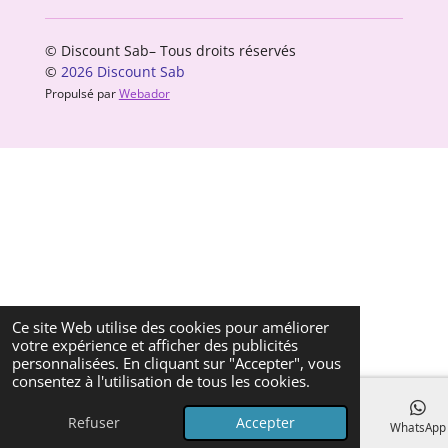
© Discount Sab– Tous droits réservés
©
2026 Discount Sab
Propulsé par
Webador
Ce site Web utilise des cookies pour améliorer
votre expérience et afficher des publicités
personnalisées. En cliquant sur "Accepter", vous
consentez à l'utilisation de tous les cookies.
Refuser
Accepter
E-mail
Téléphone
Carte
Facebook
WhatsApp