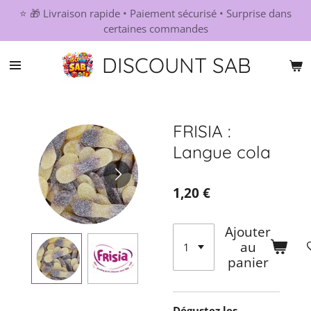
⭐ 🎁 Livraison rapide • Paiement sécurisé • Surprise dans
Passer
certaines commandes
au
contenu
DISCOUNT SAB
principal
FRISIA :
Langue cola
1,20 €
Ajouter
au
panier
Dégustez les