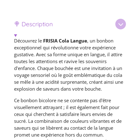
r
r
r
r
t
t
t
t
a
a
a
a
g
g
g
g
e
e
e
e
🍭 Description
r
r
r
r
Découvrez le
FRISIA Cola Langue
, un bonbon
exceptionnel qui révolutionne votre expérience
gustative. Avec sa forme unique en langue, il attire
toutes les attentions et ravive les souvenirs
d'enfance. Chaque bouchée est une invitation à un
voyage sensoriel où le goût emblématique du cola
se mêle à une acidité surprenante, créant ainsi une
explosion de saveurs dans votre bouche.
Ce bonbon bicolore ne se contente pas d'être
visuellement attrayant ; il est également fait pour
ceux qui cherchent à satisfaire leurs envies de
sucré. La combinaison de couleurs vibrantes et de
saveurs qui se libèrent au contact de la langue
promet une expérience hors du commun.