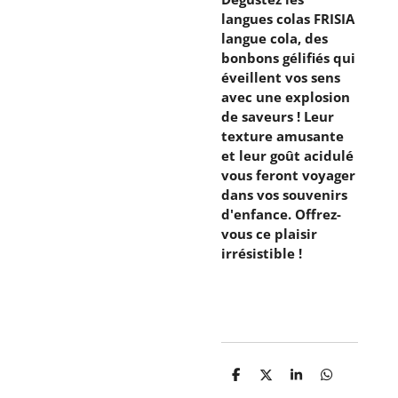
langues colas FRISIA
langue cola, des
bonbons gélifiés qui
éveillent vos sens
avec une explosion
de saveurs ! Leur
texture amusante
et leur goût acidulé
vous feront voyager
dans vos souvenirs
d'enfance. Offrez-
vous ce plaisir
irrésistible !
P
P
P
P
a
a
a
a