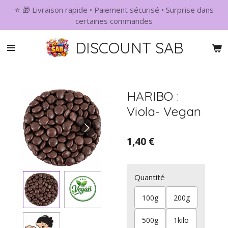
⭐ 🎁 Livraison rapide • Paiement sécurisé • Surprise dans
Passer
certaines commandes
au
contenu
DISCOUNT SAB
principal
HARIBO :
Viola- Vegan
1,40 €
Quantité
100g
200g
500g
1kilo