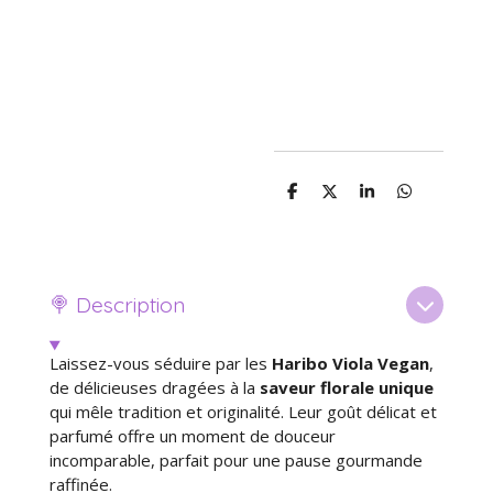
P
P
P
P
a
a
a
a
r
r
r
r
t
t
t
t
a
a
a
a
g
g
g
g
e
e
e
e
🍭 Description
r
r
r
r
Laissez-vous séduire par les
Haribo Viola Vegan
,
de délicieuses dragées à la
saveur florale unique
qui mêle tradition et originalité. Leur goût délicat et
parfumé offre un moment de douceur
incomparable, parfait pour une pause gourmande
raffinée.