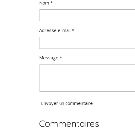
Nom *
n
:
0
é
Adresse e-mail *
t
o
i
l
Message *
e
Envoyer un commentaire
Commentaires