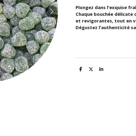
Plongez dans l'exquise fra
Chaque bouchée délicate o
et revigorantes, tout en
Dégustez l'authenticité s
P
P
P
a
a
a
r
r
r
t
t
t
a
a
a
g
g
g
e
e
e
r
r
r