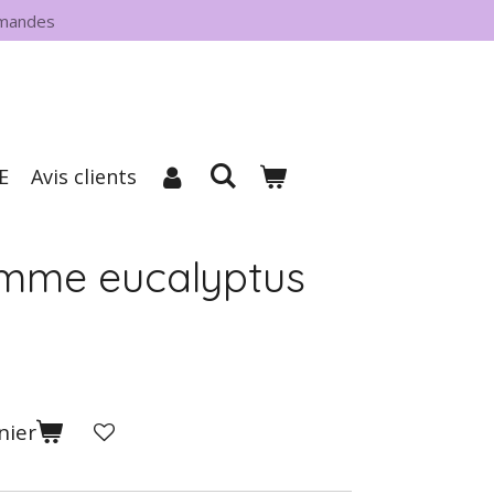
mmandes
E
Avis clients
omme eucalyptus
nier