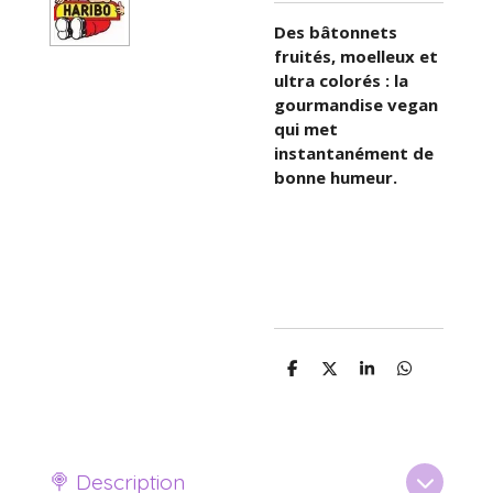
Des bâtonnets
fruités, moelleux et
ultra colorés : la
gourmandise vegan
qui met
instantanément de
bonne humeur.
P
P
P
P
a
a
a
a
r
r
r
r
t
t
t
t
a
a
a
a
g
g
g
g
e
e
e
e
🍭 Description
r
r
r
r