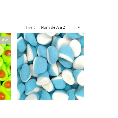
Trier:
uisé