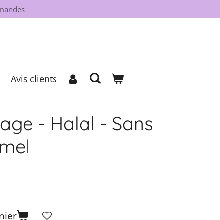
mmandes
E
Avis clients
age - Halal - Sans
amel
nier