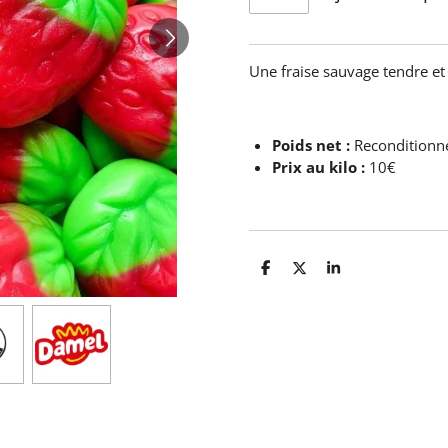
Une fraise sauvage tendre et f
Poids net :
Reconditionn
Prix au kilo :
10€
P
P
P
a
a
a
r
r
r
t
t
t
a
a
a
g
g
g
e
e
e
r
r
r