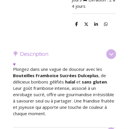
4 jours
P
P
P
P
a
a
a
a
r
r
r
r
t
t
t
t
a
a
a
a
g
g
g
g
e
e
e
e
🍭 Description
r
r
r
r
Plongez dans une vague de douceur avec les
Bouteilles Framboise Sucrées Dulceplus
, de
délicieux bonbons gélifiés
halal
et
sans gluten
.
Leur goût framboise intense, associé à un
enrobage sucré, offre une gourmandise irrésistible
à savourer seul ou à partager. Une friandise fruitée
et joyeuse qui apporte une touche de couleur à
chaque moment.