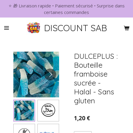
⭐ 🎁 Livraison rapide • Paiement sécurisé • Surprise dans
Passer
certaines commandes
au
contenu
DISCOUNT SAB
principal
DULCEPLUS :
Bouteille
framboise
sucrée -
Halal - Sans
gluten
1,20 €