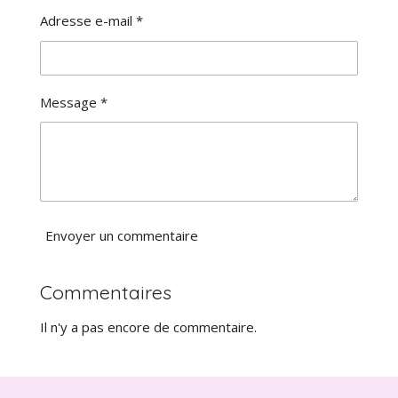
a
:
Adresse e-mail *
l
0
u
é
a
t
t
o
i
Message *
i
o
l
n
e
Envoyer un commentaire
Commentaires
Il n'y a pas encore de commentaire.