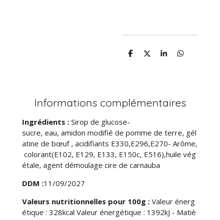
P
P
P
P
a
a
a
a
r
r
r
r
t
t
t
t
a
a
a
a
g
g
g
g
e
e
e
e
Informations complémentaires
r
r
r
r
Ingrédients :
Sirop de glucose-
sucre, eau, amidon modifié de pomme de terre, gél
atine de bœuf , acidifiants E330,E296,E270- Arôme,
colorant(E102, E129, E133, E150c, E516),huile vég
étale, agent démoulage cire de carnauba
DDM :
11/09/2027
Valeurs nutritionnelles pour 100g :
Valeur énerg
étique : 328kcal Valeur énergétique : 1392kJ - Matiè