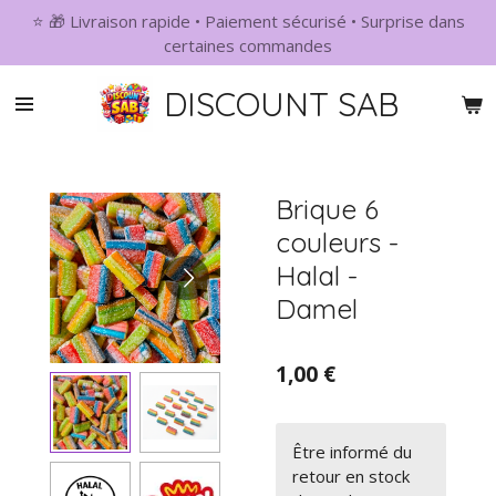
⭐ 🎁 Livraison rapide • Paiement sécurisé • Surprise dans
Passer
certaines commandes
au
contenu
DISCOUNT SAB
principal
Brique 6
couleurs -
Halal -
Damel
1,00 €
Être informé du
retour en stock