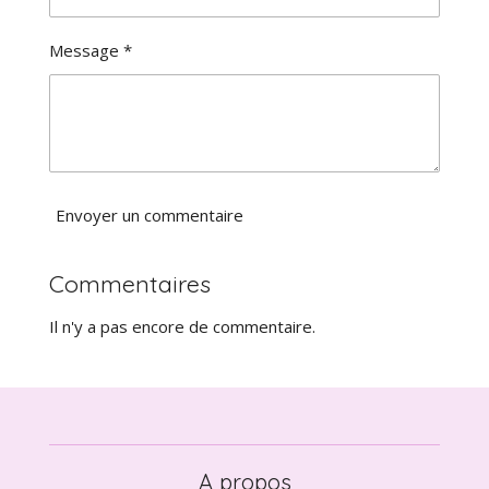
a
t
t
o
i
Message *
i
o
l
n
e
Envoyer un commentaire
Commentaires
Il n'y a pas encore de commentaire.
A propos