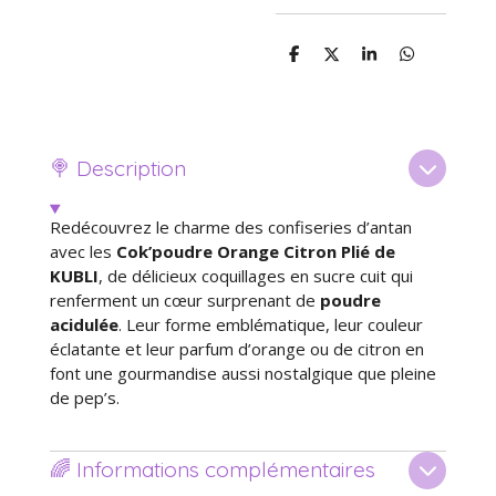
P
P
P
P
a
a
a
a
r
r
r
r
t
t
t
t
a
a
a
a
g
g
g
g
e
e
e
e
🍭 Description
r
r
r
r
Redécouvrez le charme des confiseries d’antan
avec les
Cok’poudre Orange Citron Plié de
KUBLI
, de délicieux coquillages en sucre cuit qui
renferment un cœur surprenant de
poudre
acidulée
. Leur forme emblématique, leur couleur
éclatante et leur parfum d’orange ou de citron en
font une gourmandise aussi nostalgique que pleine
de pep’s.
🌈 Informations complémentaires