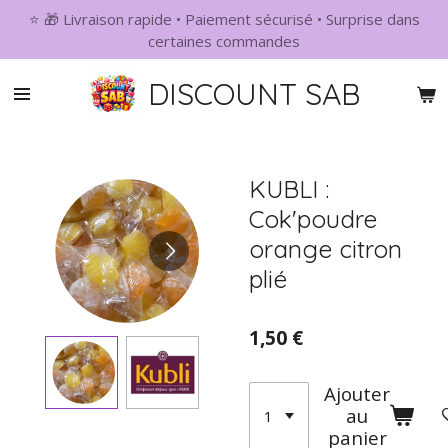
⭐ 🎁 Livraison rapide • Paiement sécurisé • Surprise dans
Passer
certaines commandes
au
contenu
DISCOUNT SAB
principal
KUBLI :
Cok'poudre
orange citron
plié
1,50 €
Ajouter
au
panier