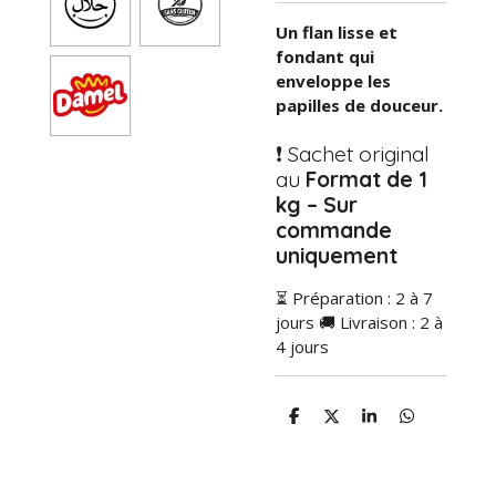
Un flan lisse et
fondant qui
enveloppe les
papilles de douceur.
❗ Sachet original
au
Format de 1
kg – Sur
commande
uniquement
⏳ Préparation : 2 à 7
jours 🚚 Livraison : 2 à
4 jours
P
P
P
P
a
a
a
a
r
r
r
r
t
t
t
t
a
a
a
a