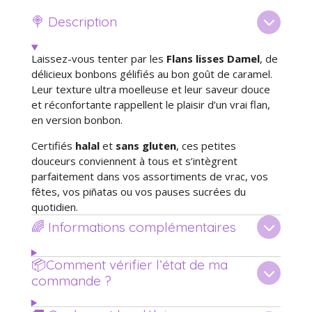
g
g
g
g
e
e
e
e
🍭 Description
r
r
r
r
Laissez-vous tenter par les
Flans lisses Damel
, de
délicieux bonbons gélifiés au bon goût de caramel.
Leur texture ultra moelleuse et leur saveur douce
et réconfortante rappellent le plaisir d’un vrai flan,
en version bonbon.
Certifiés
halal
et
sans gluten
, ces petites
douceurs conviennent à tous et s’intègrent
parfaitement dans vos assortiments de vrac, vos
fêtes, vos piñatas ou vos pauses sucrées du
quotidien.
🌈 Informations complémentaires
📦Comment vérifier l’état de ma
commande ?