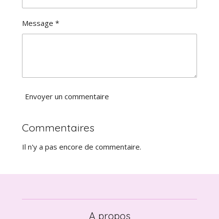
a
t
t
o
i
Message *
i
o
l
n
e
Envoyer un commentaire
Commentaires
Il n'y a pas encore de commentaire.
A propos