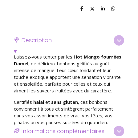
P
P
P
P
a
a
a
a
r
r
r
r
t
t
t
t
a
a
a
a
g
g
g
g
e
e
e
e
🍭 Description
r
r
r
r
Laissez-vous tenter par les
Hot Mango fourrées
Damel
, de délicieux bonbons gélifiés au goût
intense de mangue. Leur cœur fondant et leur
touche exotique apportent une sensation vibrante
et ensoleillée, parfaite pour celles et ceux qui
aiment les saveurs fruitées avec du caractère.
Certifiés
halal
et
sans gluten
, ces bonbons
conviennent à tous et s’intègrent parfaitement
dans vos assortiments de vrac, vos fêtes, vos
piñatas ou vos pauses sucrées du quotidien.
🌈 Informations complémentaires