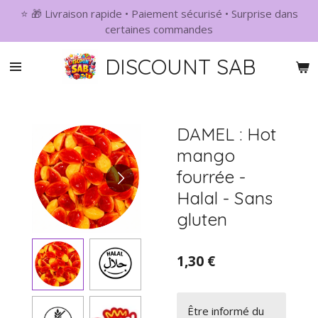
⭐ 🎁 Livraison rapide • Paiement sécurisé • Surprise dans
Passer
certaines commandes
au
contenu
DISCOUNT SAB
principal
DAMEL : Hot
mango
fourrée -
Halal - Sans
gluten
1,30 €
Être informé du