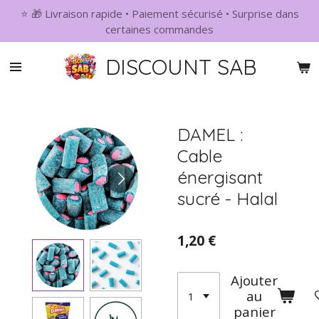
⭐ 🎁 Livraison rapide • Paiement sécurisé • Surprise dans
Passer
certaines commandes
au
contenu
DISCOUNT SAB
principal
DAMEL :
Cable
énergisant
sucré - Halal
1,20 €
Ajouter
au
panier