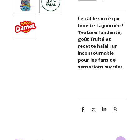
Le câble sucré qui
booste ta journée !
Texture fondante,
goût fruité et
recette halal : un
incontournable
pour les fans de
sensations sucrées.
P
P
P
P
a
a
a
a
r
r
r
r
t
t
t
t
a
a
a
a
g
g
g
g
e
e
e
e