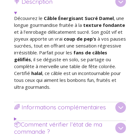
🍭 Description
r
r
r
r
Découvrez le
Câble Énergisant Sucré Damel
, une
longue gourmandise fruitée à la
texture fondante
et à l’enrobage délicatement sucré. Son goût vif et
joyeux apporte un vrai
coup de pep’s
à vos pauses
sucrées, tout en offrant une sensation régressive
irrésistible. Parfait pour les
fans de câbles
gélifiés
, il se déguste en solo, se partage ou
complète à merveille une table de fête colorée.
Certifié
halal
, ce câble est un incontournable pour
tous ceux qui aiment les bonbons fun, fruités et
ultra gourmands.
🌈 Informations complémentaires
📦Comment vérifier l’état de ma
commande ?