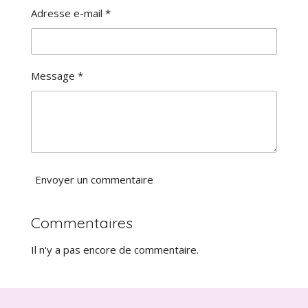
a
:
Adresse e-mail *
l
0
u
é
a
t
t
o
i
Message *
i
o
l
n
e
Envoyer un commentaire
Commentaires
Il n'y a pas encore de commentaire.