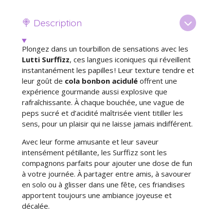
a
a
a
a
g
g
g
g
e
e
e
e
🍭 Description
r
r
r
r
Plongez dans un tourbillon de sensations avec les
Lutti Surffizz
, ces langues iconiques qui réveillent
instantanément les papilles ! Leur texture tendre et
leur goût de
cola bonbon acidulé
offrent une
expérience gourmande aussi explosive que
rafraîchissante. À chaque bouchée, une vague de
peps sucré et d’acidité maîtrisée vient titiller les
sens, pour un plaisir qui ne laisse jamais indifférent.
Avec leur forme amusante et leur saveur
intensément pétillante, les Surffizz sont les
compagnons parfaits pour ajouter une dose de fun
à votre journée. À partager entre amis, à savourer
en solo ou à glisser dans une fête, ces friandises
apportent toujours une ambiance joyeuse et
décalée.