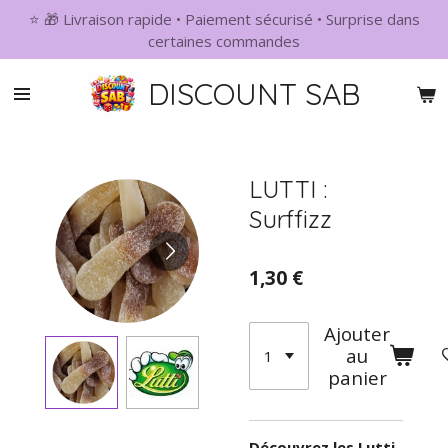
⭐ 🎁 Livraison rapide • Paiement sécurisé • Surprise dans
Passer
certaines commandes
au
contenu
DISCOUNT SAB
principal
LUTTI :
Surffizz
1,30 €
Ajouter
au
panier
Découvrez les Lutti