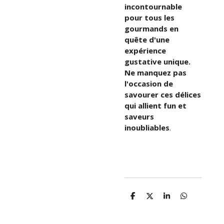
incontournable
pour tous les
gourmands en
quête d'une
expérience
gustative unique.
Ne manquez pas
l'occasion de
savourer ces délices
qui allient fun et
saveurs
inoubliables
.
P
P
P
P
a
a
a
a
r
r
r
r
t
t
t
t