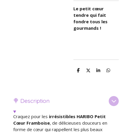
Le petit cœur
tendre qui fait
fondre tous les
gourmands !
P
P
P
P
a
a
a
a
r
r
r
r
t
t
t
t
a
a
a
a
g
g
g
g
e
e
e
e
🍭 Description
r
r
r
r
Craquez pour les
irrésistibles HARIBO Petit
Cœur Framboise
, de délicieuses douceurs en
forme de cœur qui rappellent les plus beaux