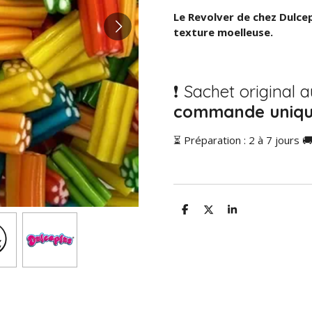
Le Revolver de chez Dulce
texture moelleuse.
❗ Sachet original 
commande uniq
⏳ Préparation : 2 à 7 jours 🚚
P
P
P
a
a
a
r
r
r
t
t
t
a
a
a
g
g
g
e
e
e
r
r
r