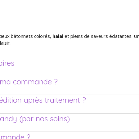
icieux bâtonnets colorés,
halal
et pleins de saveurs éclatantes. 
isir.
ires
de ma commande ?
pédition après traitement ?
candy (par nos soins)
mmande ?