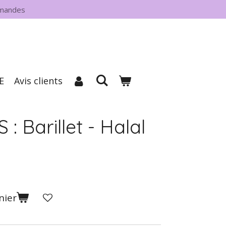
mmandes
E
Avis clients
 Barillet - Halal
nier