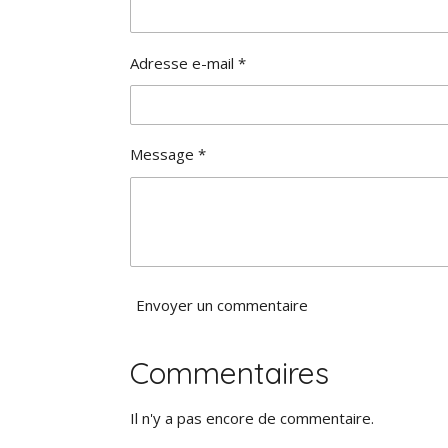
0
é
t
Adresse e-mail *
o
i
l
e
Message *
Envoyer un commentaire
Commentaires
Il n'y a pas encore de commentaire.