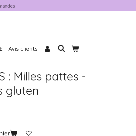
mmandes
E
Avis clients
 Milles pattes -
s gluten
nier