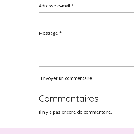
é
Adresse e-mail *
t
o
i
l
Message *
e
Envoyer un commentaire
Commentaires
Il n'y a pas encore de commentaire.