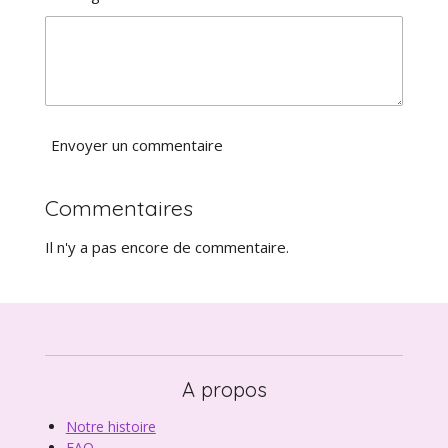
i
o
l
n
e
Envoyer un commentaire
Commentaires
Il n'y a pas encore de commentaire.
A propos
Notre histoire
FAQ