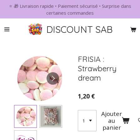
⭐ 🎁 Livraison rapide • Paiement sécurisé • Surprise dans
Passer
certaines commandes
au
contenu
DISCOUNT SAB
principal
FRISIA :
Strawberry
dream
1,20 €
Ajouter
au
panier