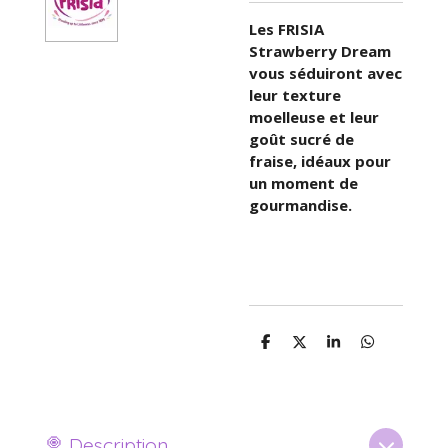
Les FRISIA
Strawberry Dream
vous séduiront avec
leur texture
moelleuse et leur
goût sucré de
fraise, idéaux pour
un moment de
gourmandise.
P
P
P
P
a
a
a
a
r
r
r
r
t
t
t
t
a
a
a
a
g
g
g
g
e
e
e
e
🍭 Description