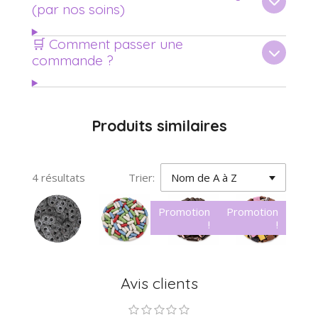
(par nos soins)
🛒 Comment passer une
commande ?
Produits similaires
4 résultats
Trier:
Promotion
Promotion
!
!
Avis clients
1
2
3
4
5
E
É