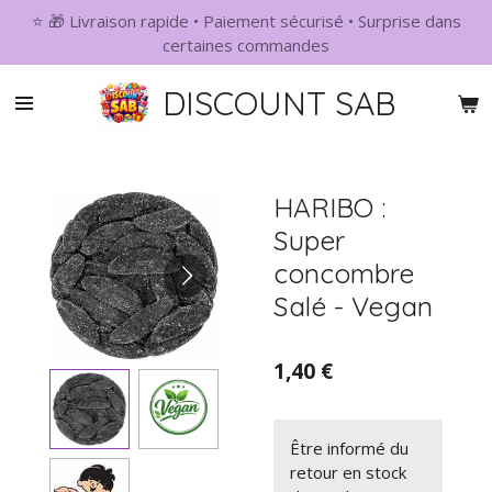
⭐ 🎁 Livraison rapide • Paiement sécurisé • Surprise dans
Passer
certaines commandes
au
contenu
DISCOUNT SAB
principal
HARIBO :
Super
concombre
Salé - Vegan
1,40 €
Être informé du
retour en stock