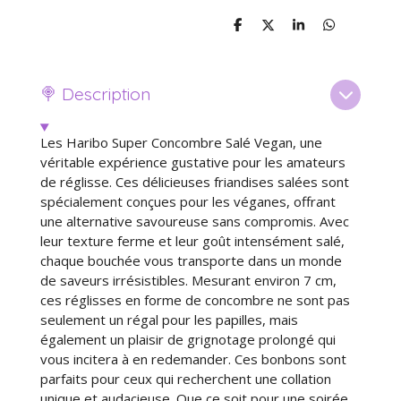
P
P
P
P
a
a
a
a
r
r
r
r
t
t
t
t
a
a
a
a
🍭 Description
g
g
g
g
e
e
e
e
r
r
r
r
Les Haribo Super Concombre Salé Vegan, une
véritable expérience gustative pour les amateurs
de réglisse. Ces délicieuses friandises salées sont
spécialement conçues pour les véganes, offrant
une alternative savoureuse sans compromis. Avec
leur texture ferme et leur goût intensément salé,
chaque bouchée vous transporte dans un monde
de saveurs irrésistibles. Mesurant environ 7 cm,
ces réglisses en forme de concombre ne sont pas
seulement un régal pour les papilles, mais
également un plaisir de grignotage prolongé qui
vous incitera à en redemander. Ces bonbons sont
parfaits pour ceux qui recherchent une collation
unique et audacieuse. Que ce soit pour une soirée