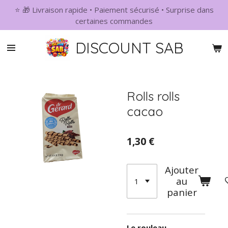
⭐ 🎁 Livraison rapide • Paiement sécurisé • Surprise dans
Passer
certaines commandes
au
contenu
DISCOUNT SAB
principal
Rolls rolls
cacao
1,30 €
Ajouter
au
panier
Le rouleau