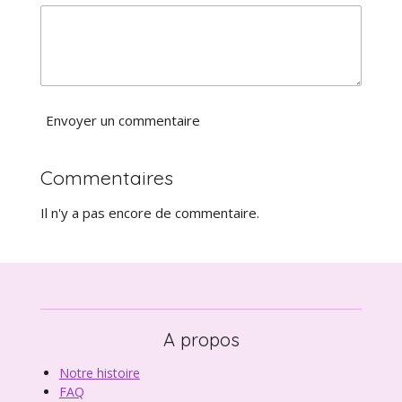
i
i
o
l
n
e
Envoyer un commentaire
Commentaires
Il n'y a pas encore de commentaire.
A propos
Notre histoire
FAQ