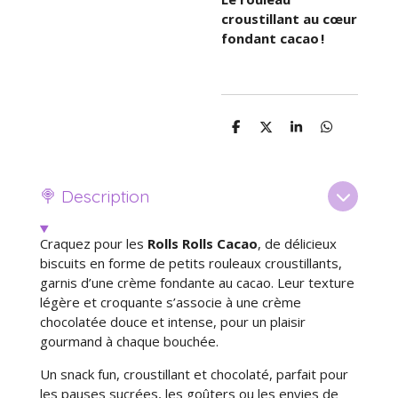
croustillant au cœur
fondant cacao !
P
P
P
P
a
a
a
a
r
r
r
r
t
t
t
t
a
a
a
a
🍭 Description
g
g
g
g
e
e
e
e
r
r
r
r
Craquez pour les
Rolls Rolls Cacao
, de délicieux
biscuits en forme de petits rouleaux croustillants,
garnis d’une crème fondante au cacao. Leur texture
légère et croquante s’associe à une crème
chocolatée douce et intense, pour un plaisir
gourmand à chaque bouchée.
Un snack fun, croustillant et chocolaté, parfait pour
les pauses sucrées, les goûters ou les envies de