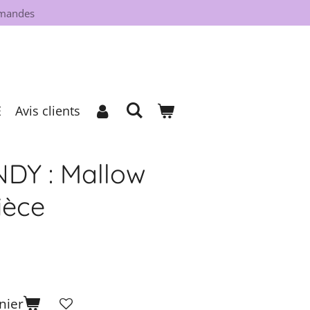
mmandes
E
Avis clients
DY : Mallow
ièce
nier