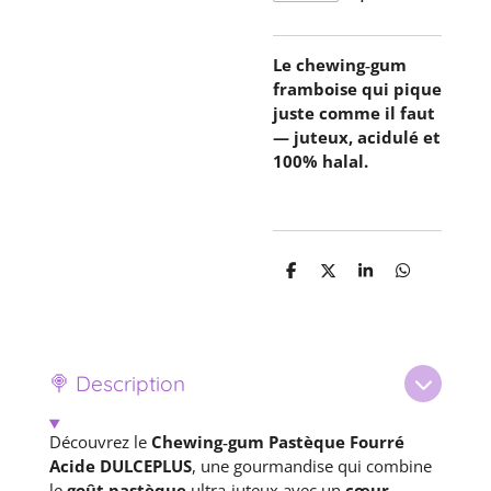
Le chewing‑gum
framboise qui pique
juste comme il faut
— juteux, acidulé et
100% halal.
P
P
P
P
a
a
a
a
r
r
r
r
t
t
t
t
a
a
a
a
g
g
g
g
e
e
e
e
🍭 Description
r
r
r
r
Découvrez le
Chewing‑gum Pastèque Fourré
Acide DULCEPLUS
, une gourmandise qui combine
le
goût pastèque
ultra‑juteux avec un
cœur