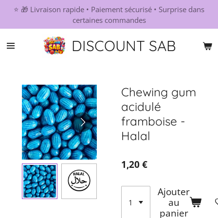
⭐ 🎁 Livraison rapide • Paiement sécurisé • Surprise dans
Passer
certaines commandes
au
contenu
DISCOUNT SAB
principal
Chewing gum
acidulé
framboise -
Halal
1,20 €
Ajouter
au
panier