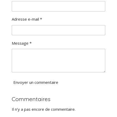
t
l
i
'
o
é
n
v
Adresse e-mail *
a
:
l
0
u
é
a
t
Message *
t
o
i
i
o
l
n
e
Envoyer un commentaire
Commentaires
Il n'y a pas encore de commentaire.