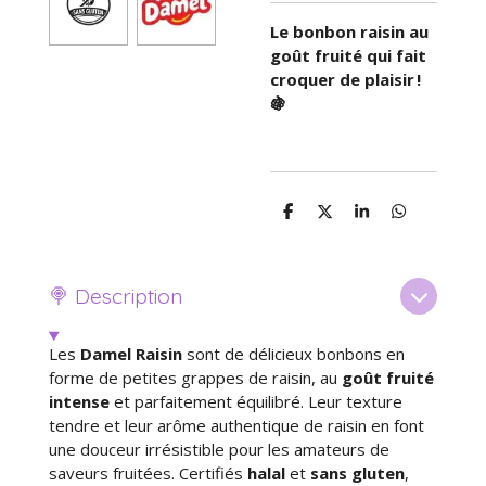
Le bonbon raisin au
goût fruité qui fait
croquer de plaisir !
🍇
P
P
P
P
a
a
a
a
r
r
r
r
t
t
t
t
a
a
a
a
🍭 Description
g
g
g
g
e
e
e
e
r
r
r
r
Les
Damel Raisin
sont de délicieux bonbons en
forme de petites grappes de raisin, au
goût fruité
intense
et parfaitement équilibré. Leur texture
tendre et leur arôme authentique de raisin en font
une douceur irrésistible pour les amateurs de
saveurs fruitées. Certifiés
halal
et
sans gluten
,