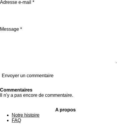
n
é
Adresse e-mail *
:
v
0
a
é
l
t
u
o
a
Message *
i
t
l
i
e
o
n
Envoyer un commentaire
Commentaires
Il n'y a pas encore de commentaire.
A propos
Notre histoire
FAQ