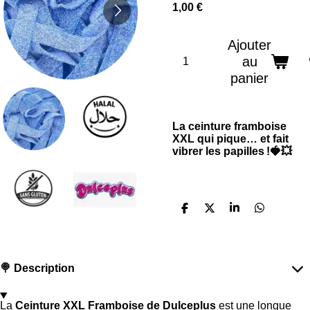
1,00 €
Ajouter
au
panier
La ceinture framboise
XXL qui pique… et fait
vibrer les papilles !🍓💥
P
P
P
P
a
a
a
a
r
r
r
r
t
t
t
t
a
a
a
a
g
g
g
g
🍭 Description
e
e
e
e
r
r
r
r
La
Ceinture XXL Framboise de Dulceplus
est une longue