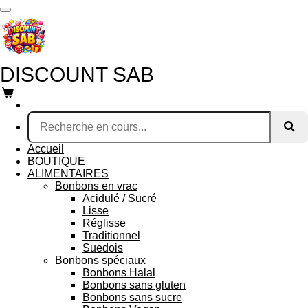
Passer
au
contenu
principal
DISCOUNT SAB
Accueil
BOUTIQUE
ALIMENTAIRES
Bonbons en vrac
Acidulé / Sucré
Lisse
Réglisse
Traditionnel
Suedois
Bonbons spéciaux
Bonbons Halal
Bonbons sans gluten
Bonbons sans sucre