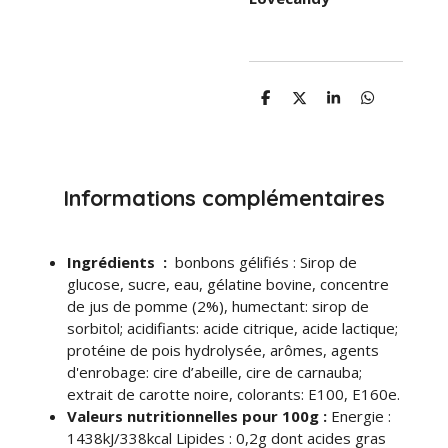
P
P
P
P
a
a
a
a
r
r
r
r
t
t
t
t
a
a
a
a
g
g
g
g
e
e
e
e
Informations complémentaires
r
r
r
r
Ingrédients :
bonbons gélifiés : Sirop de
glucose, sucre, eau, gélatine bovine, concentre
de jus de pomme (2%), humectant: sirop de
sorbitol; acidifiants: acide citrique, acide lactique;
protéine de pois hydrolysée, arômes, agents
d'enrobage: cire d’abeille, cire de carnauba;
extrait de carotte noire, colorants: E100, E160e.
Valeurs nutritionnelles pour 100g :
Energie :
1438kJ/338kcal Lipides : 0,2g dont acides gras