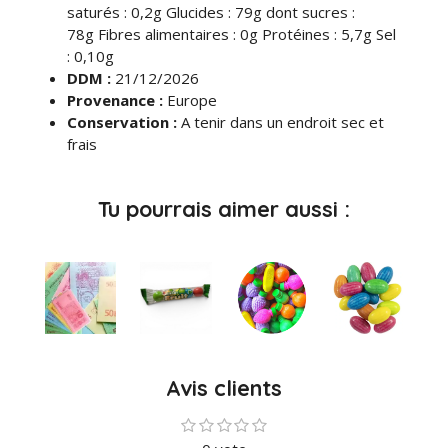
saturés : 0,2g Glucides : 79g dont sucres :
78g Fibres alimentaires : 0g Protéines : 5,7g Sel
: 0,10g
DDM :
21/12/2026
Provenance :
Europe
Conservation :
A tenir dans un endroit sec et
frais
Tu pourrais aimer aussi :
Avis clients
1
2
3
4
5
E
É
é
é
é
é
é
n
v