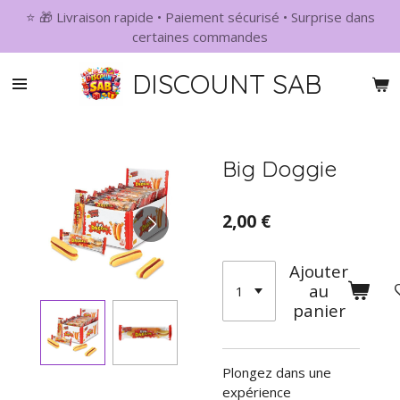
⭐ 🎁 Livraison rapide • Paiement sécurisé • Surprise dans
Passer
certaines commandes
au
contenu
DISCOUNT SAB
principal
Big Doggie
2,00 €
Ajouter
au
panier
Plongez dans une
expérience