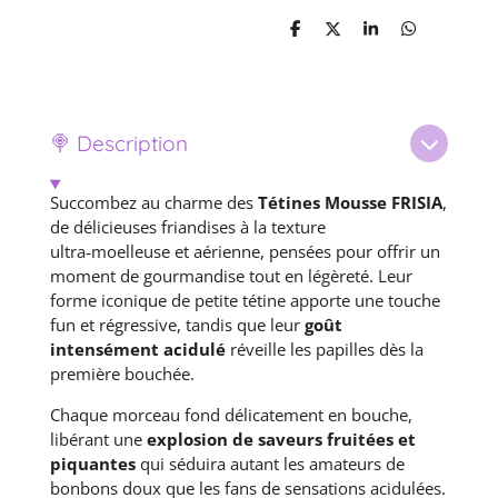
P
P
P
P
a
a
a
a
r
r
r
r
t
t
t
t
a
a
a
a
g
g
g
g
e
e
e
e
🍭 Description
r
r
r
r
Succombez au charme des
Tétines Mousse FRISIA
,
de délicieuses friandises à la texture
ultra‑moelleuse et aérienne, pensées pour offrir un
moment de gourmandise tout en légèreté. Leur
forme iconique de petite tétine apporte une touche
fun et régressive, tandis que leur
goût
intensément acidulé
réveille les papilles dès la
première bouchée.
Chaque morceau fond délicatement en bouche,
libérant une
explosion de saveurs fruitées et
piquantes
qui séduira autant les amateurs de
bonbons doux que les fans de sensations acidulées.