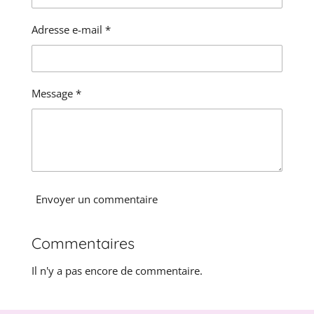
n
v
a
:
Adresse e-mail *
l
0
u
é
a
t
t
o
i
Message *
i
o
l
n
e
Envoyer un commentaire
Commentaires
Il n'y a pas encore de commentaire.