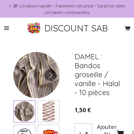
⭐ 🎁 Livraison rapide • Paiement sécurisé • Surprise dans
Passer
certaines commandes
au
contenu
DISCOUNT SAB
principal
DAMEL :
Bandos
groseille /
vanille - Halal
- 10 pièces
1,50 €
Ajouter
au