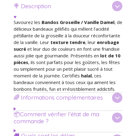
e
e
e
e
🍭 Description
r
r
r
r
Savourez les
Bandos Groseille / Vanille Damel
, de
délicieux bandeaux gélifiés qui mêlent l’acidité
pétillante de la groseille à la douceur réconfortante
de la vanille. Leur
texture tendre
, leur
enrobage
sucré
et leur duo de couleurs en font une friandise
aussi jolie que gourmande. Présentés en
lot de 10
pièces
, ils sont parfaits pour les goûters, les fêtes
ou simplement pour un petit plaisir sucré à tout
moment de la journée. Certifiés
halal
, ces
bandeaux conviennent à tous ceux qui aiment les
bonbons fruités, fun et irrésistiblement addictifs.
🌈 Informations complémentaires
📦Comment vérifier l’état de ma
commande ?
🚚 Quels sont les délais