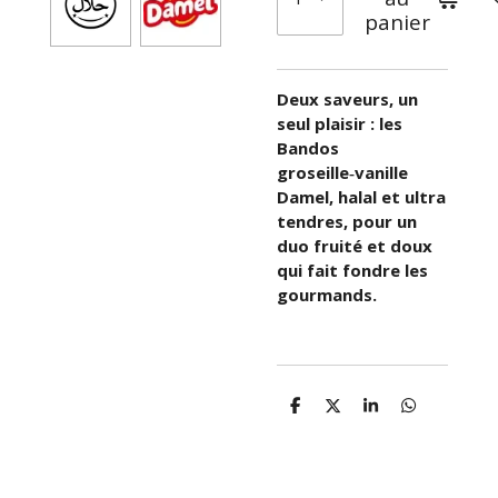
panier
Deux saveurs, un
seul plaisir : les
Bandos
groseille‑vanille
Damel, halal et ultra
tendres, pour un
duo fruité et doux
qui fait fondre les
gourmands.
P
P
P
P
a
a
a
a
r
r
r
r
t
t
t
t
a
a
a
a
g
g
g
g