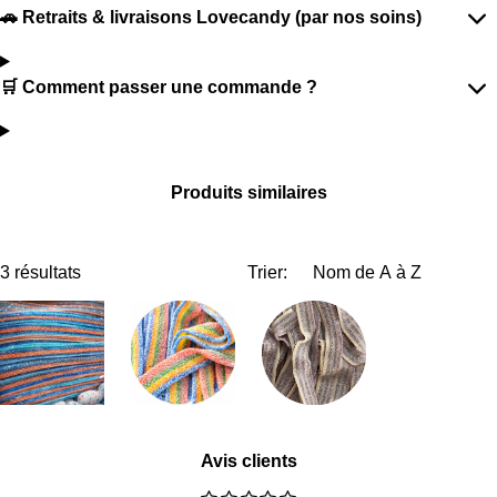
🚗 Retraits & livraisons Lovecandy (par nos soins)
🛒 Comment passer une commande ?
Produits similaires
3 résultats
Trier:
Avis clients
1
2
3
4
5