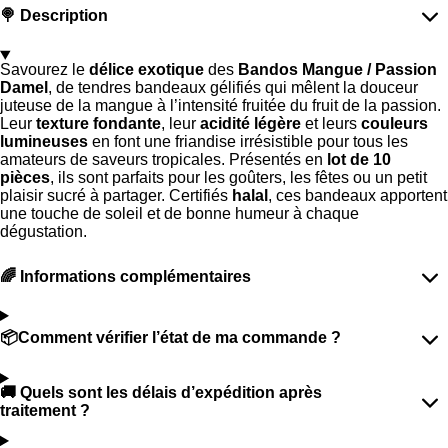
e
e
e
e
🍭 Description
r
r
r
r
Savourez le
délice exotique
des
Bandos Mangue / Passion
Damel
, de tendres bandeaux gélifiés qui mêlent la douceur
juteuse de la mangue à l’intensité fruitée du fruit de la passion.
Leur
texture fondante
, leur
acidité légère
et leurs
couleurs
lumineuses
en font une friandise irrésistible pour tous les
amateurs de saveurs tropicales. Présentés en
lot de 10
pièces
, ils sont parfaits pour les goûters, les fêtes ou un petit
plaisir sucré à partager. Certifiés
halal
, ces bandeaux apportent
une touche de soleil et de bonne humeur à chaque
dégustation.
🌈 Informations complémentaires
📦Comment vérifier l’état de ma commande ?
🚚 Quels sont les délais d’expédition après
traitement ?