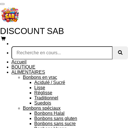
Passer
au
contenu
principal
DISCOUNT SAB
Accueil
BOUTIQUE
ALIMENTAIRES
Bonbons en vrac
Acidulé / Sucré
Lisse
Réglisse
Traditionnel
Suedois
Bonbons spéciaux
Bonbons Halal
Bonbons sans gluten
Bonbons sans sucre