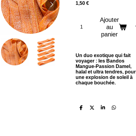
1,50 €
Ajouter
au
panier
Un duo exotique qui fait
voyager : les Bandos
Mangue‑Passion Damel,
halal et ultra tendres, pour
une explosion de soleil à
chaque bouchée.
P
P
P
P
a
a
a
a
r
r
r
r
t
t
t
t
a
a
a
a
g
g
g
g